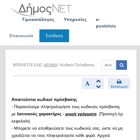
Skip
to
content
Τιμοκατάλογος
Υπηρεσίες
e-
postirixis
Επικοινωνία
Σύνδεση
ΒΡΙΣΚΕΣΤΕ ΕΔΩ:
ΑΡΧΙΚΗ
/ Κωδικοί Πρόσβασης
Εκτύπωση
Απαιτούνται κωδικοί πρόσβασης
- Παρακαλούμε πληκτρολογήστε τους κωδικούς πρόσβασης
με
λατινικούς χαρακτήρες -
μικρά γράμματα
(Προσοχή όχι
κεφαλαία).
- Μπορείτε να αποθηκεύσετε τους κωδικούς σας, ώστε να μη
χρειάζεται να τους πληκτρολογείτε κάθε φορά: Αρχικά