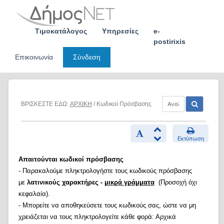
Skip
to
content
Τιμοκατάλογος
Υπηρεσίες
e-
postirixis
Επικοινωνία
Σύνδεση
ΒΡΙΣΚΕΣΤΕ ΕΔΩ:
ΑΡΧΙΚΗ
/ Κωδικοί Πρόσβασης
Εκτύπωση
Απαιτούνται κωδικοί πρόσβασης
- Παρακαλούμε πληκτρολογήστε τους κωδικούς πρόσβασης
με
λατινικούς χαρακτήρες -
μικρά γράμματα
(Προσοχή όχι
κεφαλαία).
- Μπορείτε να αποθηκεύσετε τους κωδικούς σας, ώστε να μη
χρειάζεται να τους πληκτρολογείτε κάθε φορά: Αρχικά