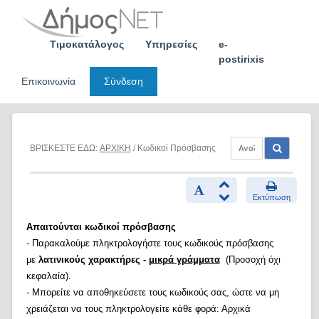
Skip
to
content
Τιμοκατάλογος
Υπηρεσίες
e-
postirixis
Επικοινωνία
Σύνδεση
ΒΡΙΣΚΕΣΤΕ ΕΔΩ:
ΑΡΧΙΚΗ
/ Κωδικοί Πρόσβασης
Εκτύπωση
Απαιτούνται κωδικοί πρόσβασης
- Παρακαλούμε πληκτρολογήστε τους κωδικούς πρόσβασης
με
λατινικούς χαρακτήρες -
μικρά γράμματα
(Προσοχή όχι
κεφαλαία).
- Μπορείτε να αποθηκεύσετε τους κωδικούς σας, ώστε να μη
χρειάζεται να τους πληκτρολογείτε κάθε φορά: Αρχικά