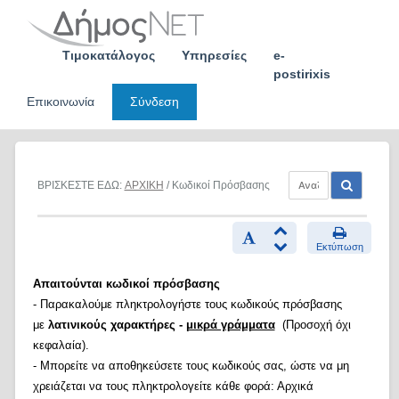
Skip
to
content
Τιμοκατάλογος
Υπηρεσίες
e-
postirixis
Επικοινωνία
Σύνδεση
ΒΡΙΣΚΕΣΤΕ ΕΔΩ:
ΑΡΧΙΚΗ
/ Κωδικοί Πρόσβασης
Εκτύπωση
Απαιτούνται κωδικοί πρόσβασης
- Παρακαλούμε πληκτρολογήστε τους κωδικούς πρόσβασης
με
λατινικούς χαρακτήρες -
μικρά γράμματα
(Προσοχή όχι
κεφαλαία).
- Μπορείτε να αποθηκεύσετε τους κωδικούς σας, ώστε να μη
χρειάζεται να τους πληκτρολογείτε κάθε φορά: Αρχικά