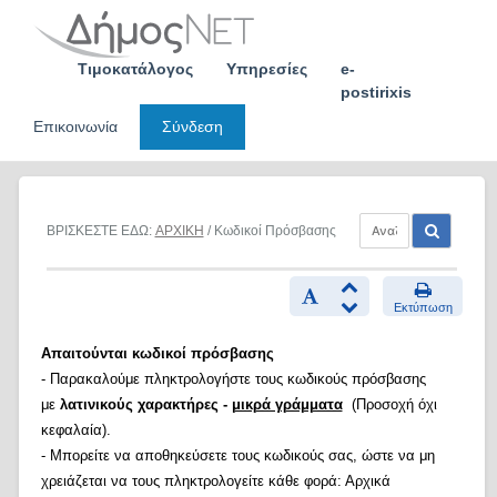
Skip
to
content
Τιμοκατάλογος
Υπηρεσίες
e-
postirixis
Επικοινωνία
Σύνδεση
ΒΡΙΣΚΕΣΤΕ ΕΔΩ:
ΑΡΧΙΚΗ
/ Κωδικοί Πρόσβασης
Εκτύπωση
Απαιτούνται κωδικοί πρόσβασης
- Παρακαλούμε πληκτρολογήστε τους κωδικούς πρόσβασης
με
λατινικούς χαρακτήρες -
μικρά γράμματα
(Προσοχή όχι
κεφαλαία).
- Μπορείτε να αποθηκεύσετε τους κωδικούς σας, ώστε να μη
χρειάζεται να τους πληκτρολογείτε κάθε φορά: Αρχικά