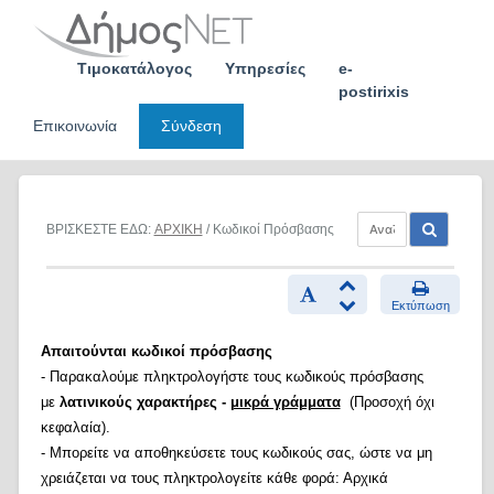
Skip
to
content
Τιμοκατάλογος
Υπηρεσίες
e-
postirixis
Επικοινωνία
Σύνδεση
ΒΡΙΣΚΕΣΤΕ ΕΔΩ:
ΑΡΧΙΚΗ
/ Κωδικοί Πρόσβασης
Εκτύπωση
Απαιτούνται κωδικοί πρόσβασης
- Παρακαλούμε πληκτρολογήστε τους κωδικούς πρόσβασης
με
λατινικούς χαρακτήρες -
μικρά γράμματα
(Προσοχή όχι
κεφαλαία).
- Μπορείτε να αποθηκεύσετε τους κωδικούς σας, ώστε να μη
χρειάζεται να τους πληκτρολογείτε κάθε φορά: Αρχικά