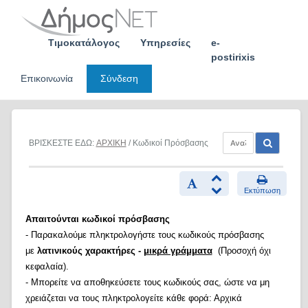
Skip
to
content
Τιμοκατάλογος
Υπηρεσίες
e-
postirixis
Επικοινωνία
Σύνδεση
ΒΡΙΣΚΕΣΤΕ ΕΔΩ:
ΑΡΧΙΚΗ
/ Κωδικοί Πρόσβασης
Εκτύπωση
Απαιτούνται κωδικοί πρόσβασης
- Παρακαλούμε πληκτρολογήστε τους κωδικούς πρόσβασης
με
λατινικούς χαρακτήρες -
μικρά γράμματα
(Προσοχή όχι
κεφαλαία).
- Μπορείτε να αποθηκεύσετε τους κωδικούς σας, ώστε να μη
χρειάζεται να τους πληκτρολογείτε κάθε φορά: Αρχικά