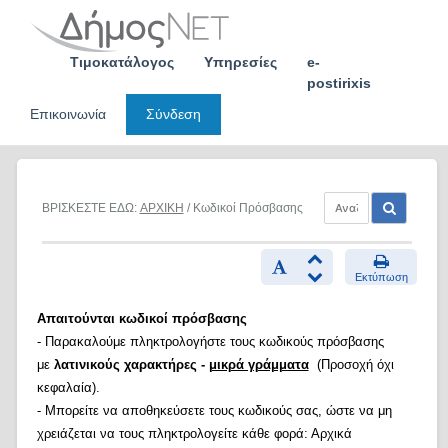
Skip
to
content
Τιμοκατάλογος
Υπηρεσίες
e-
postirixis
Επικοινωνία
Σύνδεση
ΒΡΙΣΚΕΣΤΕ ΕΔΩ:
ΑΡΧΙΚΗ
/ Κωδικοί Πρόσβασης
Εκτύπωση
Απαιτούνται κωδικοί πρόσβασης
- Παρακαλούμε πληκτρολογήστε τους κωδικούς πρόσβασης
με
λατινικούς χαρακτήρες -
μικρά γράμματα
(Προσοχή όχι
κεφαλαία).
- Μπορείτε να αποθηκεύσετε τους κωδικούς σας, ώστε να μη
χρειάζεται να τους πληκτρολογείτε κάθε φορά: Αρχικά