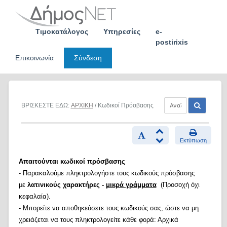
Skip
to
content
Τιμοκατάλογος
Υπηρεσίες
e-
postirixis
Επικοινωνία
Σύνδεση
ΒΡΙΣΚΕΣΤΕ ΕΔΩ:
ΑΡΧΙΚΗ
/ Κωδικοί Πρόσβασης
Εκτύπωση
Απαιτούνται κωδικοί πρόσβασης
- Παρακαλούμε πληκτρολογήστε τους κωδικούς πρόσβασης
με
λατινικούς χαρακτήρες -
μικρά γράμματα
(Προσοχή όχι
κεφαλαία).
- Μπορείτε να αποθηκεύσετε τους κωδικούς σας, ώστε να μη
χρειάζεται να τους πληκτρολογείτε κάθε φορά: Αρχικά