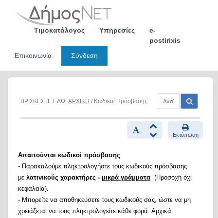
Skip
to
content
Τιμοκατάλογος
Υπηρεσίες
e-
postirixis
Επικοινωνία
Σύνδεση
ΒΡΙΣΚΕΣΤΕ ΕΔΩ:
ΑΡΧΙΚΗ
/ Κωδικοί Πρόσβασης
Εκτύπωση
Απαιτούνται κωδικοί πρόσβασης
- Παρακαλούμε πληκτρολογήστε τους κωδικούς πρόσβασης
με
λατινικούς χαρακτήρες -
μικρά γράμματα
(Προσοχή όχι
κεφαλαία).
- Μπορείτε να αποθηκεύσετε τους κωδικούς σας, ώστε να μη
χρειάζεται να τους πληκτρολογείτε κάθε φορά: Αρχικά