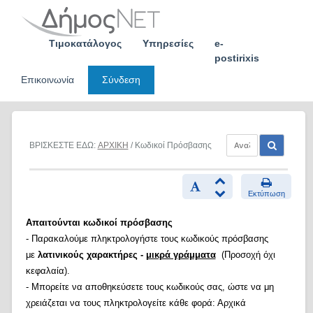
Skip
to
content
Τιμοκατάλογος
Υπηρεσίες
e-
postirixis
Επικοινωνία
Σύνδεση
ΒΡΙΣΚΕΣΤΕ ΕΔΩ:
ΑΡΧΙΚΗ
/ Κωδικοί Πρόσβασης
Εκτύπωση
Απαιτούνται κωδικοί πρόσβασης
- Παρακαλούμε πληκτρολογήστε τους κωδικούς πρόσβασης
με
λατινικούς χαρακτήρες -
μικρά γράμματα
(Προσοχή όχι
κεφαλαία).
- Μπορείτε να αποθηκεύσετε τους κωδικούς σας, ώστε να μη
χρειάζεται να τους πληκτρολογείτε κάθε φορά: Αρχικά