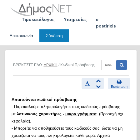
Skip
to
content
Τιμοκατάλογος
Υπηρεσίες
e-
postirixis
Επικοινωνία
Σύνδεση
ΒΡΙΣΚΕΣΤΕ ΕΔΩ:
ΑΡΧΙΚΗ
/ Κωδικοί Πρόσβασης
Εκτύπωση
Απαιτούνται κωδικοί πρόσβασης
- Παρακαλούμε πληκτρολογήστε τους κωδικούς πρόσβασης
με
λατινικούς χαρακτήρες -
μικρά γράμματα
(Προσοχή όχι
κεφαλαία).
- Μπορείτε να αποθηκεύσετε τους κωδικούς σας, ώστε να μη
χρειάζεται να τους πληκτρολογείτε κάθε φορά: Αρχικά