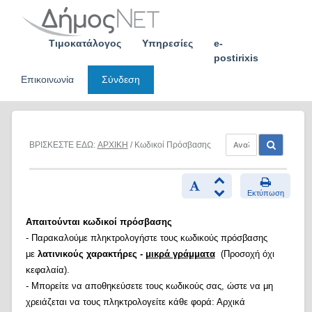
Skip
to
content
Τιμοκατάλογος
Υπηρεσίες
e-
postirixis
Επικοινωνία
Σύνδεση
ΒΡΙΣΚΕΣΤΕ ΕΔΩ:
ΑΡΧΙΚΗ
/ Κωδικοί Πρόσβασης
Εκτύπωση
Απαιτούνται κωδικοί πρόσβασης
- Παρακαλούμε πληκτρολογήστε τους κωδικούς πρόσβασης
με
λατινικούς χαρακτήρες -
μικρά γράμματα
(Προσοχή όχι
κεφαλαία).
- Μπορείτε να αποθηκεύσετε τους κωδικούς σας, ώστε να μη
χρειάζεται να τους πληκτρολογείτε κάθε φορά: Αρχικά