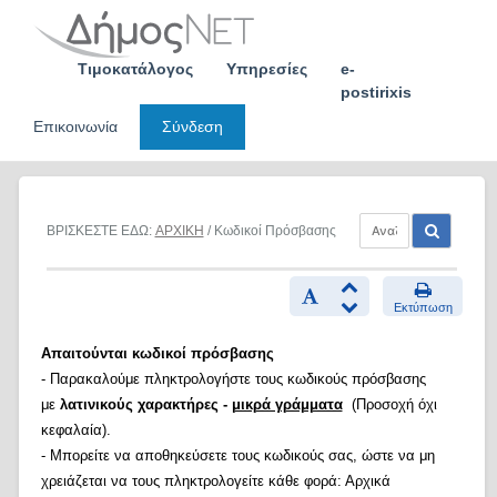
Skip
to
content
Τιμοκατάλογος
Υπηρεσίες
e-
postirixis
Επικοινωνία
Σύνδεση
ΒΡΙΣΚΕΣΤΕ ΕΔΩ:
ΑΡΧΙΚΗ
/ Κωδικοί Πρόσβασης
Εκτύπωση
Απαιτούνται κωδικοί πρόσβασης
- Παρακαλούμε πληκτρολογήστε τους κωδικούς πρόσβασης
με
λατινικούς χαρακτήρες -
μικρά γράμματα
(Προσοχή όχι
κεφαλαία).
- Μπορείτε να αποθηκεύσετε τους κωδικούς σας, ώστε να μη
χρειάζεται να τους πληκτρολογείτε κάθε φορά: Αρχικά