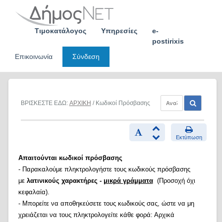
Skip
to
content
Τιμοκατάλογος
Υπηρεσίες
e-
postirixis
Επικοινωνία
Σύνδεση
ΒΡΙΣΚΕΣΤΕ ΕΔΩ:
ΑΡΧΙΚΗ
/ Κωδικοί Πρόσβασης
Εκτύπωση
Απαιτούνται κωδικοί πρόσβασης
- Παρακαλούμε πληκτρολογήστε τους κωδικούς πρόσβασης
με
λατινικούς χαρακτήρες -
μικρά γράμματα
(Προσοχή όχι
κεφαλαία).
- Μπορείτε να αποθηκεύσετε τους κωδικούς σας, ώστε να μη
χρειάζεται να τους πληκτρολογείτε κάθε φορά: Αρχικά