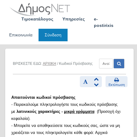
Skip
to
content
Τιμοκατάλογος
Υπηρεσίες
e-
postirixis
Επικοινωνία
Σύνδεση
ΒΡΙΣΚΕΣΤΕ ΕΔΩ:
ΑΡΧΙΚΗ
/ Κωδικοί Πρόσβασης
Εκτύπωση
Απαιτούνται κωδικοί πρόσβασης
- Παρακαλούμε πληκτρολογήστε τους κωδικούς πρόσβασης
με
λατινικούς χαρακτήρες -
μικρά γράμματα
(Προσοχή όχι
κεφαλαία).
- Μπορείτε να αποθηκεύσετε τους κωδικούς σας, ώστε να μη
χρειάζεται να τους πληκτρολογείτε κάθε φορά: Αρχικά