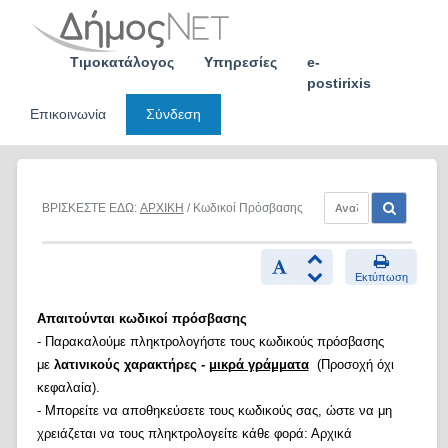
Skip
to
content
Τιμοκατάλογος
Υπηρεσίες
e-
postirixis
Επικοινωνία
Σύνδεση
ΒΡΙΣΚΕΣΤΕ ΕΔΩ:
ΑΡΧΙΚΗ
/ Κωδικοί Πρόσβασης
Εκτύπωση
Απαιτούνται κωδικοί πρόσβασης
- Παρακαλούμε πληκτρολογήστε τους κωδικούς πρόσβασης
με
λατινικούς χαρακτήρες -
μικρά γράμματα
(Προσοχή όχι
κεφαλαία).
- Μπορείτε να αποθηκεύσετε τους κωδικούς σας, ώστε να μη
χρειάζεται να τους πληκτρολογείτε κάθε φορά: Αρχικά