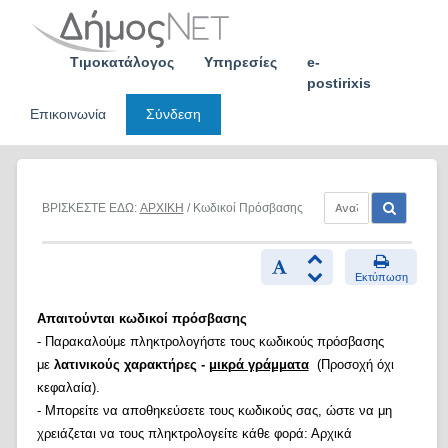
Skip
to
content
Τιμοκατάλογος
Υπηρεσίες
e-
postirixis
Επικοινωνία
Σύνδεση
ΒΡΙΣΚΕΣΤΕ ΕΔΩ:
ΑΡΧΙΚΗ
/ Κωδικοί Πρόσβασης
Εκτύπωση
Απαιτούνται κωδικοί πρόσβασης
- Παρακαλούμε πληκτρολογήστε τους κωδικούς πρόσβασης
με
λατινικούς χαρακτήρες -
μικρά γράμματα
(Προσοχή όχι
κεφαλαία).
- Μπορείτε να αποθηκεύσετε τους κωδικούς σας, ώστε να μη
χρειάζεται να τους πληκτρολογείτε κάθε φορά: Αρχικά