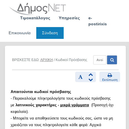
Skip
to
content
Τιμοκατάλογος
Υπηρεσίες
e-
postirixis
Επικοινωνία
Σύνδεση
ΒΡΙΣΚΕΣΤΕ ΕΔΩ:
ΑΡΧΙΚΗ
/ Κωδικοί Πρόσβασης
Εκτύπωση
Απαιτούνται κωδικοί πρόσβασης
- Παρακαλούμε πληκτρολογήστε τους κωδικούς πρόσβασης
με
λατινικούς χαρακτήρες -
μικρά γράμματα
(Προσοχή όχι
κεφαλαία).
- Μπορείτε να αποθηκεύσετε τους κωδικούς σας, ώστε να μη
χρειάζεται να τους πληκτρολογείτε κάθε φορά: Αρχικά