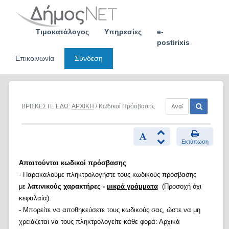
Skip
to
content
Τιμοκατάλογος
Υπηρεσίες
e-
postirixis
Επικοινωνία
Σύνδεση
ΒΡΙΣΚΕΣΤΕ ΕΔΩ:
ΑΡΧΙΚΗ
/ Κωδικοί Πρόσβασης
Εκτύπωση
Απαιτούνται κωδικοί πρόσβασης
- Παρακαλούμε πληκτρολογήστε τους κωδικούς πρόσβασης
με
λατινικούς χαρακτήρες -
μικρά γράμματα
(Προσοχή όχι
κεφαλαία).
- Μπορείτε να αποθηκεύσετε τους κωδικούς σας, ώστε να μη
χρειάζεται να τους πληκτρολογείτε κάθε φορά: Αρχικά