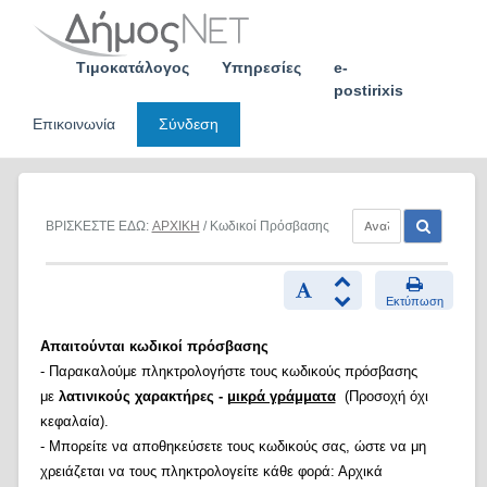
Skip
to
content
Τιμοκατάλογος
Υπηρεσίες
e-
postirixis
Επικοινωνία
Σύνδεση
ΒΡΙΣΚΕΣΤΕ ΕΔΩ:
ΑΡΧΙΚΗ
/ Κωδικοί Πρόσβασης
Εκτύπωση
Απαιτούνται κωδικοί πρόσβασης
- Παρακαλούμε πληκτρολογήστε τους κωδικούς πρόσβασης
με
λατινικούς χαρακτήρες -
μικρά γράμματα
(Προσοχή όχι
κεφαλαία).
- Μπορείτε να αποθηκεύσετε τους κωδικούς σας, ώστε να μη
χρειάζεται να τους πληκτρολογείτε κάθε φορά: Αρχικά