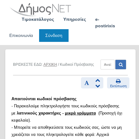
Skip
to
content
Τιμοκατάλογος
Υπηρεσίες
e-
postirixis
Επικοινωνία
Σύνδεση
ΒΡΙΣΚΕΣΤΕ ΕΔΩ:
ΑΡΧΙΚΗ
/ Κωδικοί Πρόσβασης
Εκτύπωση
Απαιτούνται κωδικοί πρόσβασης
- Παρακαλούμε πληκτρολογήστε τους κωδικούς πρόσβασης
με
λατινικούς χαρακτήρες -
μικρά γράμματα
(Προσοχή όχι
κεφαλαία).
- Μπορείτε να αποθηκεύσετε τους κωδικούς σας, ώστε να μη
χρειάζεται να τους πληκτρολογείτε κάθε φορά: Αρχικά