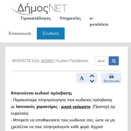
Skip
to
content
Τιμοκατάλογος
Υπηρεσίες
e-
postirixis
Επικοινωνία
Σύνδεση
ΒΡΙΣΚΕΣΤΕ ΕΔΩ:
ΑΡΧΙΚΗ
/ Κωδικοί Πρόσβασης
Εκτύπωση
Απαιτούνται κωδικοί πρόσβασης
- Παρακαλούμε πληκτρολογήστε τους κωδικούς πρόσβασης
με
λατινικούς χαρακτήρες -
μικρά γράμματα
(Προσοχή όχι
κεφαλαία).
- Μπορείτε να αποθηκεύσετε τους κωδικούς σας, ώστε να μη
χρειάζεται να τους πληκτρολογείτε κάθε φορά: Αρχικά