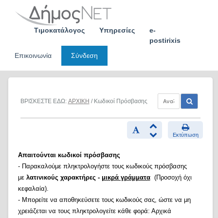
Skip
to
content
Τιμοκατάλογος
Υπηρεσίες
e-
postirixis
Επικοινωνία
Σύνδεση
ΒΡΙΣΚΕΣΤΕ ΕΔΩ:
ΑΡΧΙΚΗ
/ Κωδικοί Πρόσβασης
Εκτύπωση
Απαιτούνται κωδικοί πρόσβασης
- Παρακαλούμε πληκτρολογήστε τους κωδικούς πρόσβασης
με
λατινικούς χαρακτήρες -
μικρά γράμματα
(Προσοχή όχι
κεφαλαία).
- Μπορείτε να αποθηκεύσετε τους κωδικούς σας, ώστε να μη
χρειάζεται να τους πληκτρολογείτε κάθε φορά: Αρχικά