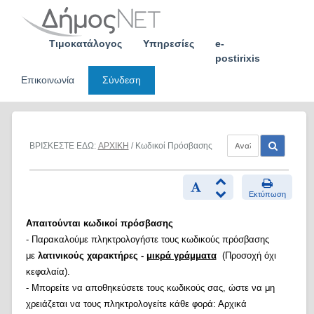
Skip
to
content
Τιμοκατάλογος
Υπηρεσίες
e-
postirixis
Επικοινωνία
Σύνδεση
ΒΡΙΣΚΕΣΤΕ ΕΔΩ:
ΑΡΧΙΚΗ
/ Κωδικοί Πρόσβασης
Εκτύπωση
Απαιτούνται κωδικοί πρόσβασης
- Παρακαλούμε πληκτρολογήστε τους κωδικούς πρόσβασης
με
λατινικούς χαρακτήρες -
μικρά γράμματα
(Προσοχή όχι
κεφαλαία).
- Μπορείτε να αποθηκεύσετε τους κωδικούς σας, ώστε να μη
χρειάζεται να τους πληκτρολογείτε κάθε φορά: Αρχικά