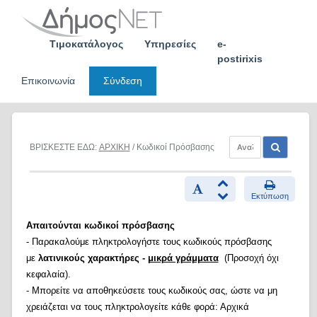
Skip
to
content
Τιμοκατάλογος
Υπηρεσίες
e-
postirixis
Επικοινωνία
Σύνδεση
ΒΡΙΣΚΕΣΤΕ ΕΔΩ:
ΑΡΧΙΚΗ
/ Κωδικοί Πρόσβασης
Εκτύπωση
Απαιτούνται κωδικοί πρόσβασης
- Παρακαλούμε πληκτρολογήστε τους κωδικούς πρόσβασης
με
λατινικούς χαρακτήρες -
μικρά γράμματα
(Προσοχή όχι
κεφαλαία).
- Μπορείτε να αποθηκεύσετε τους κωδικούς σας, ώστε να μη
χρειάζεται να τους πληκτρολογείτε κάθε φορά: Αρχικά