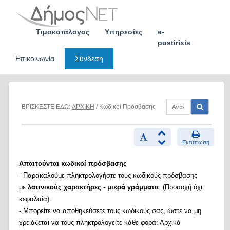
Skip
to
content
Τιμοκατάλογος
Υπηρεσίες
e-
postirixis
Επικοινωνία
Σύνδεση
ΒΡΙΣΚΕΣΤΕ ΕΔΩ:
ΑΡΧΙΚΗ
/ Κωδικοί Πρόσβασης
Εκτύπωση
Απαιτούνται κωδικοί πρόσβασης
- Παρακαλούμε πληκτρολογήστε τους κωδικούς πρόσβασης
με
λατινικούς χαρακτήρες -
μικρά γράμματα
(Προσοχή όχι
κεφαλαία).
- Μπορείτε να αποθηκεύσετε τους κωδικούς σας, ώστε να μη
χρειάζεται να τους πληκτρολογείτε κάθε φορά: Αρχικά