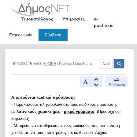
Skip
to
content
Τιμοκατάλογος
Υπηρεσίες
e-
postirixis
Επικοινωνία
Σύνδεση
ΒΡΙΣΚΕΣΤΕ ΕΔΩ:
ΑΡΧΙΚΗ
/ Κωδικοί Πρόσβασης
Εκτύπωση
Απαιτούνται κωδικοί πρόσβασης
- Παρακαλούμε πληκτρολογήστε τους κωδικούς πρόσβασης
με
λατινικούς χαρακτήρες -
μικρά γράμματα
(Προσοχή όχι
κεφαλαία).
- Μπορείτε να αποθηκεύσετε τους κωδικούς σας, ώστε να μη
χρειάζεται να τους πληκτρολογείτε κάθε φορά: Αρχικά