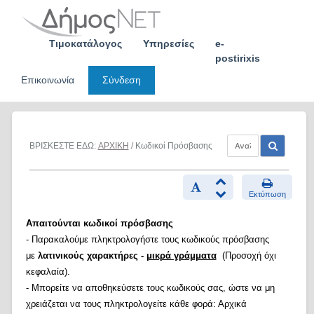
Skip
to
content
Τιμοκατάλογος
Υπηρεσίες
e-
postirixis
Επικοινωνία
Σύνδεση
ΒΡΙΣΚΕΣΤΕ ΕΔΩ:
ΑΡΧΙΚΗ
/ Κωδικοί Πρόσβασης
Εκτύπωση
Απαιτούνται κωδικοί πρόσβασης
- Παρακαλούμε πληκτρολογήστε τους κωδικούς πρόσβασης
με
λατινικούς χαρακτήρες -
μικρά γράμματα
(Προσοχή όχι
κεφαλαία).
- Μπορείτε να αποθηκεύσετε τους κωδικούς σας, ώστε να μη
χρειάζεται να τους πληκτρολογείτε κάθε φορά: Αρχικά