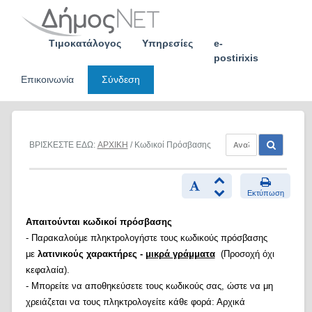
Skip
to
content
Τιμοκατάλογος
Υπηρεσίες
e-
postirixis
Επικοινωνία
Σύνδεση
ΒΡΙΣΚΕΣΤΕ ΕΔΩ:
ΑΡΧΙΚΗ
/ Κωδικοί Πρόσβασης
Εκτύπωση
Απαιτούνται κωδικοί πρόσβασης
- Παρακαλούμε πληκτρολογήστε τους κωδικούς πρόσβασης
με
λατινικούς χαρακτήρες -
μικρά γράμματα
(Προσοχή όχι
κεφαλαία).
- Μπορείτε να αποθηκεύσετε τους κωδικούς σας, ώστε να μη
χρειάζεται να τους πληκτρολογείτε κάθε φορά: Αρχικά