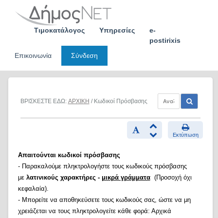
Skip
to
content
Τιμοκατάλογος
Υπηρεσίες
e-
postirixis
Επικοινωνία
Σύνδεση
ΒΡΙΣΚΕΣΤΕ ΕΔΩ:
ΑΡΧΙΚΗ
/ Κωδικοί Πρόσβασης
Εκτύπωση
Απαιτούνται κωδικοί πρόσβασης
- Παρακαλούμε πληκτρολογήστε τους κωδικούς πρόσβασης
με
λατινικούς χαρακτήρες -
μικρά γράμματα
(Προσοχή όχι
κεφαλαία).
- Μπορείτε να αποθηκεύσετε τους κωδικούς σας, ώστε να μη
χρειάζεται να τους πληκτρολογείτε κάθε φορά: Αρχικά