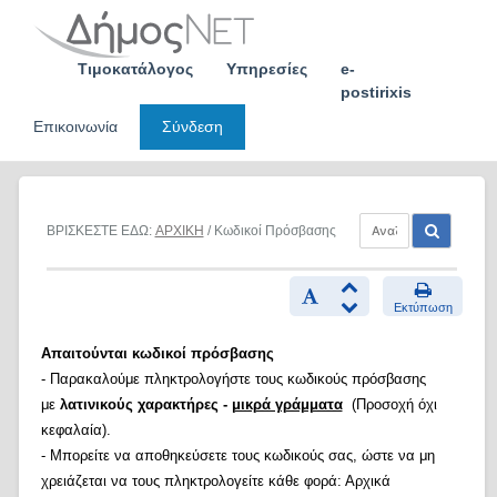
Skip
to
content
Τιμοκατάλογος
Υπηρεσίες
e-
postirixis
Επικοινωνία
Σύνδεση
ΒΡΙΣΚΕΣΤΕ ΕΔΩ:
ΑΡΧΙΚΗ
/ Κωδικοί Πρόσβασης
Εκτύπωση
Απαιτούνται κωδικοί πρόσβασης
- Παρακαλούμε πληκτρολογήστε τους κωδικούς πρόσβασης
με
λατινικούς χαρακτήρες -
μικρά γράμματα
(Προσοχή όχι
κεφαλαία).
- Μπορείτε να αποθηκεύσετε τους κωδικούς σας, ώστε να μη
χρειάζεται να τους πληκτρολογείτε κάθε φορά: Αρχικά