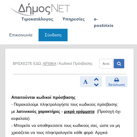
Skip
to
content
Τιμοκατάλογος
Υπηρεσίες
e-
postirixis
Επικοινωνία
Σύνδεση
ΒΡΙΣΚΕΣΤΕ ΕΔΩ:
ΑΡΧΙΚΗ
/ Κωδικοί Πρόσβασης
Εκτύπωση
Απαιτούνται κωδικοί πρόσβασης
- Παρακαλούμε πληκτρολογήστε τους κωδικούς πρόσβασης
με
λατινικούς χαρακτήρες -
μικρά γράμματα
(Προσοχή όχι
κεφαλαία).
- Μπορείτε να αποθηκεύσετε τους κωδικούς σας, ώστε να μη
χρειάζεται να τους πληκτρολογείτε κάθε φορά: Αρχικά