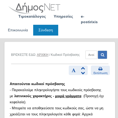
Skip
to
content
Τιμοκατάλογος
Υπηρεσίες
e-
postirixis
Επικοινωνία
Σύνδεση
ΒΡΙΣΚΕΣΤΕ ΕΔΩ:
ΑΡΧΙΚΗ
/ Κωδικοί Πρόσβασης
Εκτύπωση
Απαιτούνται κωδικοί πρόσβασης
- Παρακαλούμε πληκτρολογήστε τους κωδικούς πρόσβασης
με
λατινικούς χαρακτήρες -
μικρά γράμματα
(Προσοχή όχι
κεφαλαία).
- Μπορείτε να αποθηκεύσετε τους κωδικούς σας, ώστε να μη
χρειάζεται να τους πληκτρολογείτε κάθε φορά: Αρχικά