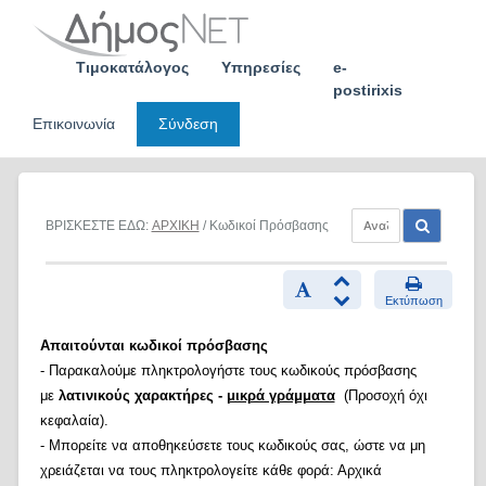
Skip
to
content
Τιμοκατάλογος
Υπηρεσίες
e-
postirixis
Επικοινωνία
Σύνδεση
ΒΡΙΣΚΕΣΤΕ ΕΔΩ:
ΑΡΧΙΚΗ
/ Κωδικοί Πρόσβασης
Εκτύπωση
Απαιτούνται κωδικοί πρόσβασης
- Παρακαλούμε πληκτρολογήστε τους κωδικούς πρόσβασης
με
λατινικούς χαρακτήρες -
μικρά γράμματα
(Προσοχή όχι
κεφαλαία).
- Μπορείτε να αποθηκεύσετε τους κωδικούς σας, ώστε να μη
χρειάζεται να τους πληκτρολογείτε κάθε φορά: Αρχικά