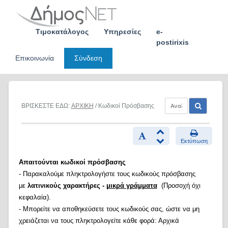
Skip
to
content
Τιμοκατάλογος
Υπηρεσίες
e-
postirixis
Επικοινωνία
Σύνδεση
ΒΡΙΣΚΕΣΤΕ ΕΔΩ:
ΑΡΧΙΚΗ
/ Κωδικοί Πρόσβασης
Εκτύπωση
Απαιτούνται κωδικοί πρόσβασης
- Παρακαλούμε πληκτρολογήστε τους κωδικούς πρόσβασης
με
λατινικούς χαρακτήρες -
μικρά γράμματα
(Προσοχή όχι
κεφαλαία).
- Μπορείτε να αποθηκεύσετε τους κωδικούς σας, ώστε να μη
χρειάζεται να τους πληκτρολογείτε κάθε φορά: Αρχικά