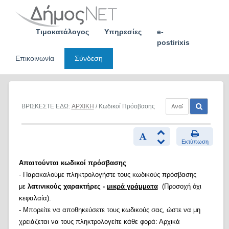
Skip
to
content
Τιμοκατάλογος
Υπηρεσίες
e-
postirixis
Επικοινωνία
Σύνδεση
ΒΡΙΣΚΕΣΤΕ ΕΔΩ:
ΑΡΧΙΚΗ
/ Κωδικοί Πρόσβασης
Εκτύπωση
Απαιτούνται κωδικοί πρόσβασης
- Παρακαλούμε πληκτρολογήστε τους κωδικούς πρόσβασης
με
λατινικούς χαρακτήρες -
μικρά γράμματα
(Προσοχή όχι
κεφαλαία).
- Μπορείτε να αποθηκεύσετε τους κωδικούς σας, ώστε να μη
χρειάζεται να τους πληκτρολογείτε κάθε φορά: Αρχικά