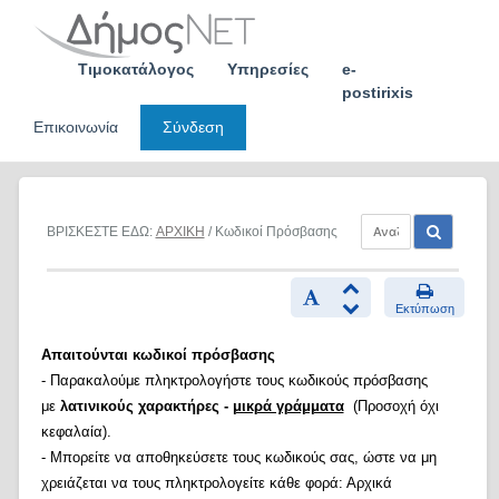
Skip
to
content
Τιμοκατάλογος
Υπηρεσίες
e-
postirixis
Επικοινωνία
Σύνδεση
ΒΡΙΣΚΕΣΤΕ ΕΔΩ:
ΑΡΧΙΚΗ
/ Κωδικοί Πρόσβασης
Εκτύπωση
Απαιτούνται κωδικοί πρόσβασης
- Παρακαλούμε πληκτρολογήστε τους κωδικούς πρόσβασης
με
λατινικούς χαρακτήρες -
μικρά γράμματα
(Προσοχή όχι
κεφαλαία).
- Μπορείτε να αποθηκεύσετε τους κωδικούς σας, ώστε να μη
χρειάζεται να τους πληκτρολογείτε κάθε φορά: Αρχικά