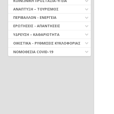
ΚΟΙΝΩΝΙΚΗ ΠΡΟΣΤΑΣΙΑ-ΥΓΕΙΑ
ΤΟΜΕΑΣ
ΠΛΗΡΩΜΗ ΕΝΤΑΛΜΑΤΩΝ
ΑΝΤΙΜΙΣΘΙΑ - ΑΔΕΙΕΣ
Γ. ΠΟΙΟΤΗΤΑ ΖΩΗΣ & ΕΥΡ. ΛΕΙΤΟΥΡΓΙΑ
ΣΧΟΛΙΚΕΣ ΕΠΙΤΡΟΠΕΣ
ΠΟΛΙΤΙΣΜΟΣ-ΑΘΛΗΤΙΣΜΟΣ
ΕΠΙΔΟΜΑΤΑ
ΥΠΟΔΟΜΕΣ
ΑΝΑΠΤΥΞΗ – ΤΟΥΡΙΣΜΟΣ
ΒΕΒΑΙΩΣΗ & ΕΙΣΠΡΑΞΗ ΕΣΟΔΩΝ
ΔΙΑΦΟΡΕΣ ΟΜΑΔΕΣ
Δ. ΑΠΑΣΧΟΛΗΣΗ
ΛΟΙΠΑ ΝΠΔΔ
ΚΟΙΝΩΝΙΚΗ ΠΡΟΣΤΑΣΙΑ
ΚΙΝΗΤΑ
ΕΛΕΓΧΟΙ - ΟΠΔ - ΕΠΙΧΕΙΡ.
ΕΥΘΥΝΕΣ
Ε. ΚΟΙΝΩΝΙΚΗ ΠΡΟΣΤΑΣΙΑ &
ΑΝΑΠΤΥΞΙΑΚΑ ΠΡΟΓΡΑΜΜΑΤΑ
ΠΕΡΙΒΑΛΛΟΝ - ΕΝΕΡΓΕΙΑ
ΔΗΜΟΤΙΚΕΣ ΕΠΙΧΕΙΡΗΣΕΙΣ
ΠΡΟΓΡΑΜΜΑΤΑ
ΑΛΛΗΛΕΓΓΥΗ
ΥΓΕΙΑ
(www.npid.gr)
ΔΙΑΦΟΡΑ - ΘΕΣΜΙΚΑ
ΔΙΑΦΗΜΙΣΗ
ΕΝΕΡΓΕΙΑ
ΕΡΩΤΗΣΕΙΣ - ΑΠΑΝΤΗΣΕΙΣ
ΡΥΘΜΙΣΕΙΣ ΟΦΕΙΛΩΝ
ΣΤ. ΠΑΙΔΕΙΑ, ΠΟΛΙΤΙΣΜΟΣ &
ΠΡΩΤΟΓΕΝΗΣ & ΔΕΥΤΕΡΟΓΕΝΗΣ
ΑΘΛΗΤΙΣΜΟΣ
ΠΟΛΙΤΙΚΗ ΠΡΟΣΤΑΣΙΑ – ΠΕΡΙΒΑΛΛΟΝ
ΝΕΟΣ ΚΩΔΙΚΑΣ Ν. 5314/2026
ΦΟΡΟΛΟΓΙΚΑ
ΤΟΜΕΑΣ
ΎΔΡΕΥΣΗ – ΚΑΘΑΡΙΟΤΗΤΑ
Η. ΑΓΡΟΤ.ΑΝΑΠΤΥΞΗ-ΚΤΗΝΟΤΡ.-ΑΛΙΕΙΑ
ΠΕΡΙΟΥΣΙΑ ΟΤΑ
ΠΕΡΙΟΥΣΙΑ ΟΤΑ
ΤΟΥΡΙΣΜΟΣ – ΑΠΑΣΧΟΛΗΣΗ
ΥΔΡΕΥΣΗ – ΑΠΟΧΕΤΕΥΣΗ
ΟΙΚΙΣΤΙΚΑ - ΡΥΘΜΙΣΕΙΣ ΚΥΚΛΟΦΟΡΙΑΣ
Θ. ΑΣΚΗΣΗ ΝΕΩΝ ΑΡΜΟΔΙΟΤΗΤΩΝ
ΔΑΠΑΝΕΣ & ΟΙΚΟΝΟΜΙΚΑ ΘΕΜΑΤΑ
ΠΡΟΓΡΑΜΜΑΤΙΚΕΣ ΣΥΜΒΑΣΕΙΣ-
ΑΠΑΣΧΟΛΗΣΗ
ΚΑΘΑΡΙΟΤΗΤΑ – ΑΠΟΡΡΙΜΜΑΤΑ
ΚΥΚΛΟΦΟΡΙΑΚΑ ΘΕΜΑΤΑ
ΣΥΝΕΡΓΑΣΙΕΣ ΔΗΜΩΝ
Ι. ΑΡΜΟΔΙΟΤΗΤΕΣ ΚΡΑΤΙΚΟΥ
ΝΟΜΟΘΕΣΙΑ COVID-19
ΈΣΟΔΑ
ΧΑΡΑΚΤΗΡΑ
ΟΙΚΙΣΤΙΚΑ
ΝΟΜΟΘΕΣΙΑ - ΝΟΜΟΛΟΓΙΑ COVID -19
ΠΡΟΣΩΠΙΚΟ - ΣΥΜΒΑΣΕΙΣ ΕΡΓΟΥ
Κ. ΕΡΓΑΣΙΕΣ ΠΟΥ ΑΝΑΤΙΘΕΝΤΑΙ
ΠΕΡΙΟΔΙΚΑ (Αρμοδιότητες εκτός άρθρου
ΕΡΩΤΗΣΕΙΣ - ΑΠΑΝΤΗΣΕΙΣ
ΔΗΜΟΣΙΕΣ ΣΥΜΒΑΣΕΙΣ (ΑΠΟ
75 ΚΔΚ)
08.08.2016)
Λ. ΑΡΜΟΔΙΟΤΗΤΕΣ ΜΕ ΆΛΛΕΣ
ΔΗΜΟΣΙΕΣ ΣΥΜΒΑΣΕΙΣ (ΜΕΧΡΙ
ΔΙΑΤΑΞΕΙΣ
08.08.2016)
ΌΡΓΑΝΑ ΔΙΟΙΚΗΣΗΣ
ΑΔΕΙΟΔΟΤΗΣΕΙΣ
ΑΡΜΟΔΙΟΤΗΤΕΣ
ΔΙΑΥΓΕΙΑ - ΒΑΣΕΙΣ ΔΕΔΟΜΕΝΩΝ