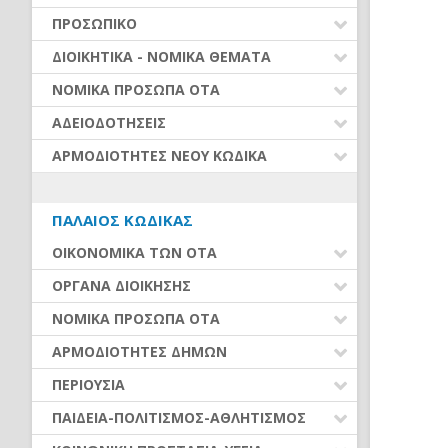
ΝΟΜΟΘΕΣΙΑ - ΝΟΜΟΛΟΓΙΑ (ΣΥΝΟΛΟ)
ΕΥΡΕΤΗΡΙΟ
ΒΕΒΑΙΩΣΗ ΚΑΙ ΕΙΣΠΡΑΞΗ ΕΣΟΔΩΝ
ΠΡΟΣΩΠΙΚΟ
ΡΥΘΜΙΣΕΙΣ ΟΦΕΙΛΩΝ –
ΠΡΟΣΛΗΨΕΙΣ ΠΡΟΣΩΠΙΚΟΥ
ΔΙΟΙΚΗΤΙΚΑ - ΝΟΜΙΚΑ ΘΕΜΑΤΑ
ΔΙΕΥΚΟΛΥΝΣΕΙΣ ΟΦΕΙΛΕΤΩΝ
ΣΥΜΒΑΣΗ ΜΙΣΘΩΣΗΣ ΈΡΓΟΥ
ΝΟΜΙΚΑ ΖΗΤΗΜΑΤΑ - ΔΙΚΑΣΤΙΚΕΣ
ΝΟΜΙΚΑ ΠΡΟΣΩΠΑ ΟΤΑ
ΟΡΓΑΝΑ ΚΑΙ ΟΡΓΑΝΩΣΗ ΟΙΚΟΝΟΜΙΚΗΣ
ΑΠΟΦΑΣΕΙΣ
ΑΠΟΔΟΧΕΣ ΠΡΟΣΩΠΙΚΟΥ (από
ΥΠΗΡΕΣΙΑΣ
01.01.2016)
ΕΥΡΕΤΗΡΙΟ
ΑΔΕΙΟΔΟΤΗΣΕΙΣ
ΟΡΓΑΝΩΣΗ ΥΠΗΡΕΣΙΩΝ
ΟΙΚΟΝΟΜΙΚΗ ΠΑΡΑΚΟΛΟΥΘΗΣΗ,
ΚΡΑΤΗΣΕΙΣ ΑΠΟΔΟΧΩΝ
ΕΛΕΓΧΟΙ ΚΑΙ ΠΑΡΑΤΗΡΗΤΗΡΙΟ
ΑΣΚΗΣΗ ΟΙΚΟΝΟΜΙΚΗΣ
ΣΥΝΑΛΛΑΓΕΣ ΜΕ ΤΟΥΣ ΠΟΛΙΤΕΣ
ΑΡΜΟΔΙΟΤΗΤΕΣ ΝΕΟΥ ΚΩΔΙΚΑ
ΟΙΚΟΝΟΜΙΚΗΣ ΑΥΤΟΤΕΛΕΙΑΣ
ΔΡΑΣΤΗΡΙΟΤΗΤΑΣ (Ν.4442/16)
ΑΔΕΙΕΣ ΠΡΟΣΩΠΙΚΟΥ ΜΟΝΙΜΟΙ-
ΥΠΟΒΟΛΗ ΣΤΟΙΧΕΙΩΝ - ΔΙΑΥΓΕΙΑ
ΕΥΡΕΤΗΡΙΟ
ΙΔΑΧ
ΦΟΡΟΛΟΓΙΚΑ ΖΗΤΗΜΑΤΑ
ΕΛΕΥΘΕΡΗ ΆΣΚΗΣΗ ΟΙΚΟΝΟΜΙΚΗΣ
ΔΙΑΦΟΡΑ ΘΕΜΑΤΑ ΟΤΑ
ΔΡΑΣΤΗΡΙΟΤΗΤΑΣ (Ν.4635/19)
ΟΡΓΑΝΩΣΗ ΚΑΙ ΑΣΚΗΣΗ
ΆΔΕΙΕΣ ΠΡΟΣΩΠΙΚΟΥ ΙΔΟΧ
ΠΡΟΓΡΑΜΜΑΤΙΚΕΣ ΣΥΜΒΑΣΕΙΣ –
ΠΑΛΑΙΌΣ ΚΏΔΙΚΑΣ
ΑΡΜΟΔΙΟΤΗΤΩΝ
ΣΥΝΕΡΓΑΣΙΕΣ ΔΗΜΩΝ
ΥΠΑΙΘΡΙΟ ΕΜΠΟΡΙΟ-ΛΑΪΚΕΣ
ΒΑΘΜΟΙ - ΑΞΙΟΛΟΓΗΣΗ -
ΑΓΟΡΕΣ (Ν.4849/21) (από
ΟΙΚΟΝΟΜΙΚΑ ΤΩΝ ΟΤΑ
ΠΡΟΪΣΤΑΜΕΝΟΙ
ΠΡΟΓΡΑΜΜΑΤΑ ΧΡΗΜΑΤΟΔΟΤΗΣΕΩΝ –
01.02.2022)
ΔΑΝΕΙΑ
ΑΠΟΣΠΑΣΕΙΣ - ΜΕΤΑΤΑΞΕΙΣ
ΔΑΠΑΝΕΣ ΟΤΑ
ΟΡΓΑΝΑ ΔΙΟΙΚΗΣΗΣ
ΥΠΗΡΕΣΙΕΣ
ΕΥΘΥΝΕΣ - ΑΡΓΙΑ
ΕΣΟΔΑ ΟΤΑ
ΕΚΛΟΓΕΣ-ΔΗΜΟΨΗΦΙΣΜΑΤΑ
ΝΟΜΙΚΑ ΠΡΟΣΩΠΑ ΟΤΑ
ΕΚΔΗΛΩΣΕΙΣ - ΘΕΑΜΑΤΑ
ΠΡΟΫΠΟΛΟΓΙΣΜΟΣ - ΑΝΑΛ.
ΜΕΤΑΚΙΝΗΣΕΙΣ - ΜΕΤΑΦΟΡΕΣ
ΠΡΩΤΕΣ ΕΝΕΡΓΕΙΕΣ ΝΕΩΝ
ΛΟΙΠΕΣ ΑΔΕΙΕΣ
ΚΑΤΑΡΓΗΣΗ ΝΟΜΙΚΩΝ ΠΡΟΣΩΠΩΝ
ΥΠΟΧΡΕΩΣΗΣ
ΑΡΜΟΔΙΟΤΗΤΕΣ ΔΗΜΩΝ
ΔΗΜΟΤΙΚΩΝ ΑΡΧΩΝ
ΔΙΑΦΟΡΑ ΥΠΗΡΕΣΙΑΚΑ
(ν.5056/2023)
ΑΠΟΛΟΓΙΣΜΟΣ - ΟΙΚΟΝΟΜΙΚΑ
ΣΥΛΛΟΓΙΚΑ ΟΡΓΑΝΑ
Α. ΑΝΑΠΤΥΞΗ
ΠΕΡΙΟΥΣΙΑ
ΙΔΡΥΜΑΤΑ
ΣΤΟΙΧΕΙΑ
ΜΟΝΟΜΕΛΗ ΟΡΓΑΝΑ
Ζ. ΠΟΛΙΤΙΚΗ ΠΡΟΣΤΑΣΙΑ
ΑΚΙΝΗΤΑ
Ν.Π.Δ.Δ.
ΠΑΙΔΕΙΑ-ΠΟΛΙΤΙΣΜΟΣ-ΑΘΛΗΤΙΣΜΟΣ
ΟΡΓΑΝΑ ΟΙΚ. ΥΠΗΡΕΣΙΑΣ –
ΑΣΥΜΒΙΒΑΣΤΑ
ΤΟΠΙΚΑ ΟΡΓΑΝΑ
Β. ΠΕΡΙΒΑΛΛΟΝ
ΠΡΩΤΟΓΕΝΗΣ ΚΑΙ ΔΕΥΤΕΡΟΓΕΝΗΣ
ΣΥΝΔΕΣΜΟΙ
ΠΑΙΔΕΙΑ-ΣΧΟΛΕΙΑ