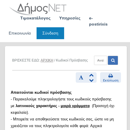
Skip
to
content
Τιμοκατάλογος
Υπηρεσίες
e-
postirixis
Επικοινωνία
Σύνδεση
ΒΡΙΣΚΕΣΤΕ ΕΔΩ:
ΑΡΧΙΚΗ
/ Κωδικοί Πρόσβασης
Εκτύπωση
Απαιτούνται κωδικοί πρόσβασης
- Παρακαλούμε πληκτρολογήστε τους κωδικούς πρόσβασης
με
λατινικούς χαρακτήρες -
μικρά γράμματα
(Προσοχή όχι
κεφαλαία).
- Μπορείτε να αποθηκεύσετε τους κωδικούς σας, ώστε να μη
χρειάζεται να τους πληκτρολογείτε κάθε φορά: Αρχικά