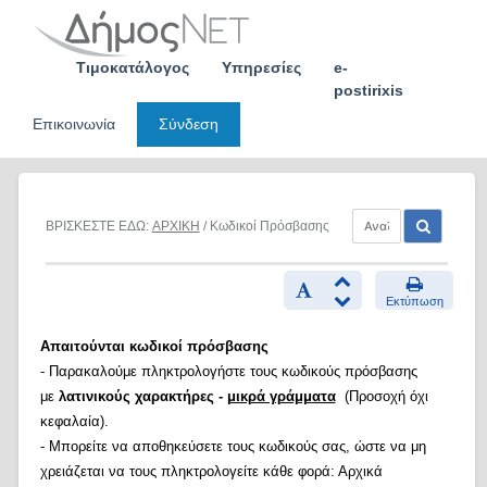
Skip
to
content
Τιμοκατάλογος
Υπηρεσίες
e-
postirixis
Επικοινωνία
Σύνδεση
ΒΡΙΣΚΕΣΤΕ ΕΔΩ:
ΑΡΧΙΚΗ
/ Κωδικοί Πρόσβασης
Εκτύπωση
Απαιτούνται κωδικοί πρόσβασης
- Παρακαλούμε πληκτρολογήστε τους κωδικούς πρόσβασης
με
λατινικούς χαρακτήρες -
μικρά γράμματα
(Προσοχή όχι
κεφαλαία).
- Μπορείτε να αποθηκεύσετε τους κωδικούς σας, ώστε να μη
χρειάζεται να τους πληκτρολογείτε κάθε φορά: Αρχικά