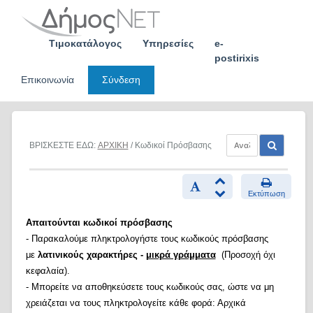
Skip
to
content
Τιμοκατάλογος
Υπηρεσίες
e-
postirixis
Επικοινωνία
Σύνδεση
ΒΡΙΣΚΕΣΤΕ ΕΔΩ:
ΑΡΧΙΚΗ
/ Κωδικοί Πρόσβασης
Εκτύπωση
Απαιτούνται κωδικοί πρόσβασης
- Παρακαλούμε πληκτρολογήστε τους κωδικούς πρόσβασης
με
λατινικούς χαρακτήρες -
μικρά γράμματα
(Προσοχή όχι
κεφαλαία).
- Μπορείτε να αποθηκεύσετε τους κωδικούς σας, ώστε να μη
χρειάζεται να τους πληκτρολογείτε κάθε φορά: Αρχικά