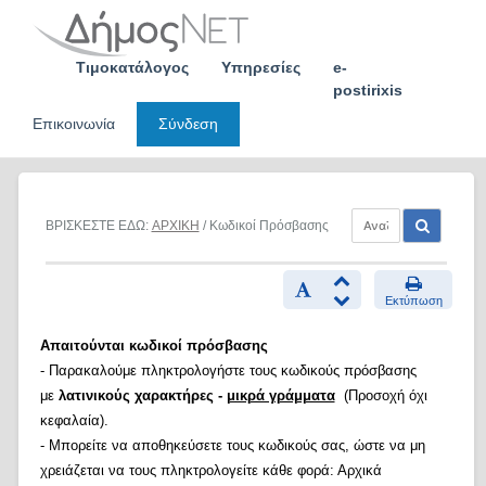
Skip
to
content
Τιμοκατάλογος
Υπηρεσίες
e-
postirixis
Επικοινωνία
Σύνδεση
ΒΡΙΣΚΕΣΤΕ ΕΔΩ:
ΑΡΧΙΚΗ
/ Κωδικοί Πρόσβασης
Εκτύπωση
Απαιτούνται κωδικοί πρόσβασης
- Παρακαλούμε πληκτρολογήστε τους κωδικούς πρόσβασης
με
λατινικούς χαρακτήρες -
μικρά γράμματα
(Προσοχή όχι
κεφαλαία).
- Μπορείτε να αποθηκεύσετε τους κωδικούς σας, ώστε να μη
χρειάζεται να τους πληκτρολογείτε κάθε φορά: Αρχικά