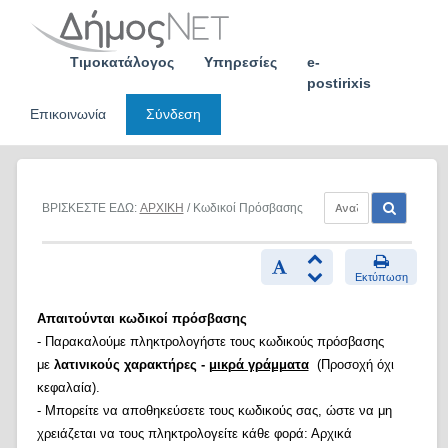
Skip
to
content
Τιμοκατάλογος
Υπηρεσίες
e-
postirixis
Επικοινωνία
Σύνδεση
ΒΡΙΣΚΕΣΤΕ ΕΔΩ:
ΑΡΧΙΚΗ
/ Κωδικοί Πρόσβασης
Εκτύπωση
Απαιτούνται κωδικοί πρόσβασης
- Παρακαλούμε πληκτρολογήστε τους κωδικούς πρόσβασης
με
λατινικούς χαρακτήρες -
μικρά γράμματα
(Προσοχή όχι
κεφαλαία).
- Μπορείτε να αποθηκεύσετε τους κωδικούς σας, ώστε να μη
χρειάζεται να τους πληκτρολογείτε κάθε φορά: Αρχικά