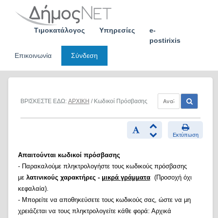
Skip
to
content
Τιμοκατάλογος
Υπηρεσίες
e-
postirixis
Επικοινωνία
Σύνδεση
ΒΡΙΣΚΕΣΤΕ ΕΔΩ:
ΑΡΧΙΚΗ
/ Κωδικοί Πρόσβασης
Εκτύπωση
Απαιτούνται κωδικοί πρόσβασης
- Παρακαλούμε πληκτρολογήστε τους κωδικούς πρόσβασης
με
λατινικούς χαρακτήρες -
μικρά γράμματα
(Προσοχή όχι
κεφαλαία).
- Μπορείτε να αποθηκεύσετε τους κωδικούς σας, ώστε να μη
χρειάζεται να τους πληκτρολογείτε κάθε φορά: Αρχικά