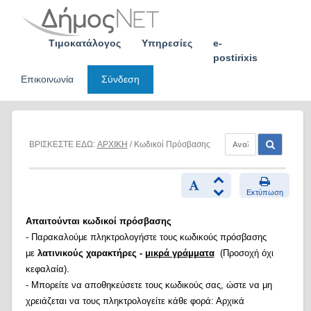
Skip
to
content
Τιμοκατάλογος
Υπηρεσίες
e-
postirixis
Επικοινωνία
Σύνδεση
ΒΡΙΣΚΕΣΤΕ ΕΔΩ:
ΑΡΧΙΚΗ
/ Κωδικοί Πρόσβασης
Εκτύπωση
Απαιτούνται κωδικοί πρόσβασης
- Παρακαλούμε πληκτρολογήστε τους κωδικούς πρόσβασης
με
λατινικούς χαρακτήρες -
μικρά γράμματα
(Προσοχή όχι
κεφαλαία).
- Μπορείτε να αποθηκεύσετε τους κωδικούς σας, ώστε να μη
χρειάζεται να τους πληκτρολογείτε κάθε φορά: Αρχικά