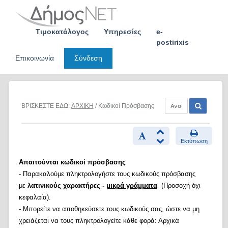
Skip
to
content
Τιμοκατάλογος
Υπηρεσίες
e-
postirixis
Επικοινωνία
Σύνδεση
ΒΡΙΣΚΕΣΤΕ ΕΔΩ:
ΑΡΧΙΚΗ
/ Κωδικοί Πρόσβασης
Εκτύπωση
Απαιτούνται κωδικοί πρόσβασης
- Παρακαλούμε πληκτρολογήστε τους κωδικούς πρόσβασης
με
λατινικούς χαρακτήρες -
μικρά γράμματα
(Προσοχή όχι
κεφαλαία).
- Μπορείτε να αποθηκεύσετε τους κωδικούς σας, ώστε να μη
χρειάζεται να τους πληκτρολογείτε κάθε φορά: Αρχικά