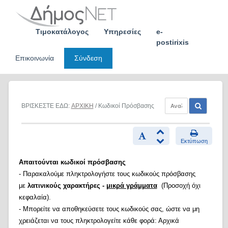
Skip
to
content
Τιμοκατάλογος
Υπηρεσίες
e-
postirixis
Επικοινωνία
Σύνδεση
ΒΡΙΣΚΕΣΤΕ ΕΔΩ:
ΑΡΧΙΚΗ
/ Κωδικοί Πρόσβασης
Εκτύπωση
Απαιτούνται κωδικοί πρόσβασης
- Παρακαλούμε πληκτρολογήστε τους κωδικούς πρόσβασης
με
λατινικούς χαρακτήρες -
μικρά γράμματα
(Προσοχή όχι
κεφαλαία).
- Μπορείτε να αποθηκεύσετε τους κωδικούς σας, ώστε να μη
χρειάζεται να τους πληκτρολογείτε κάθε φορά: Αρχικά