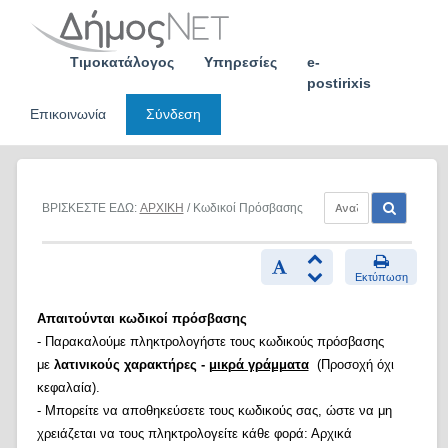
Skip
to
content
Τιμοκατάλογος
Υπηρεσίες
e-
postirixis
Επικοινωνία
Σύνδεση
ΒΡΙΣΚΕΣΤΕ ΕΔΩ:
ΑΡΧΙΚΗ
/ Κωδικοί Πρόσβασης
Εκτύπωση
Απαιτούνται κωδικοί πρόσβασης
- Παρακαλούμε πληκτρολογήστε τους κωδικούς πρόσβασης
με
λατινικούς χαρακτήρες -
μικρά γράμματα
(Προσοχή όχι
κεφαλαία).
- Μπορείτε να αποθηκεύσετε τους κωδικούς σας, ώστε να μη
χρειάζεται να τους πληκτρολογείτε κάθε φορά: Αρχικά