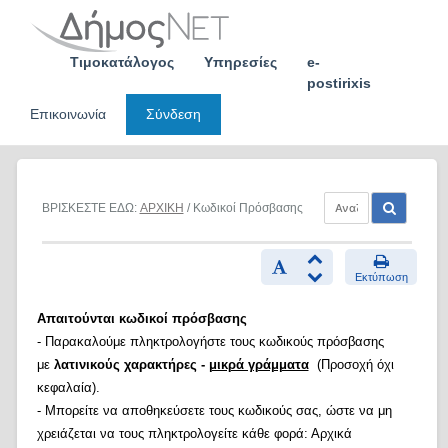
Skip
to
content
Τιμοκατάλογος
Υπηρεσίες
e-
postirixis
Επικοινωνία
Σύνδεση
ΒΡΙΣΚΕΣΤΕ ΕΔΩ:
ΑΡΧΙΚΗ
/ Κωδικοί Πρόσβασης
Εκτύπωση
Απαιτούνται κωδικοί πρόσβασης
- Παρακαλούμε πληκτρολογήστε τους κωδικούς πρόσβασης
με
λατινικούς χαρακτήρες -
μικρά γράμματα
(Προσοχή όχι
κεφαλαία).
- Μπορείτε να αποθηκεύσετε τους κωδικούς σας, ώστε να μη
χρειάζεται να τους πληκτρολογείτε κάθε φορά: Αρχικά